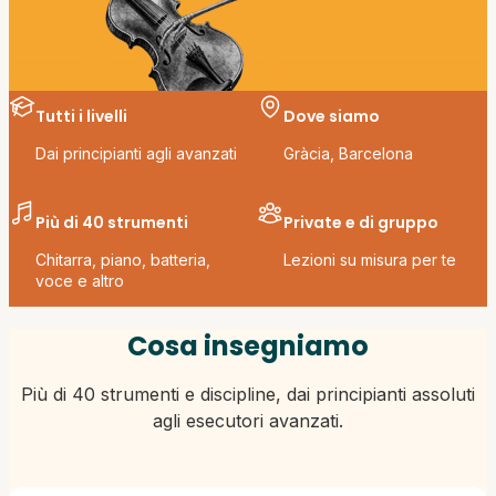
Tutti i livelli
Dove siamo
Dai principianti agli avanzati
Gràcia, Barcelona
Più di 40 strumenti
Private e di gruppo
Chitarra, piano, batteria,
Lezioni su misura per te
voce e altro
Cosa insegniamo
Più di 40 strumenti e discipline, dai principianti assoluti
agli esecutori avanzati.